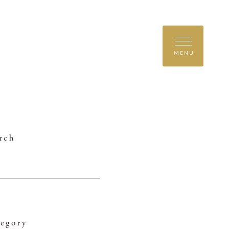
MENU
rch
egory