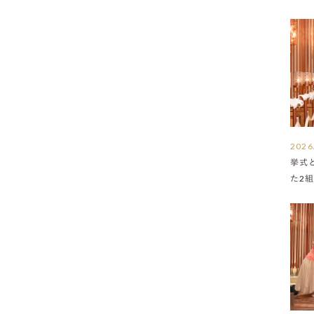
2026
挙式
た2