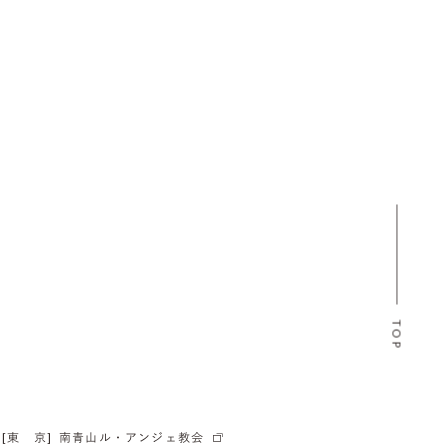
TOP
[東 京]
南青山ル・アンジェ教会