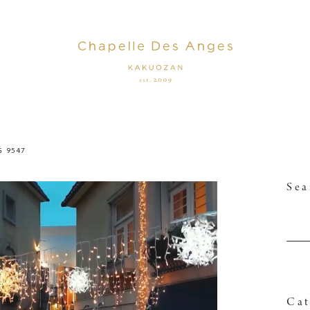
G_9547
Sea
Cat