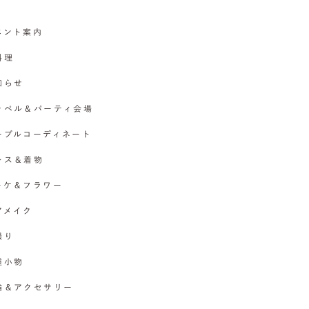
イベント案内
料理
お知らせ
チャペル＆パーティ会場
テーブルコーディネート
ドレス＆着物
ブーケ＆フラワー
ヘアメイク
撮り
各種小物
指輪＆アクセサリー