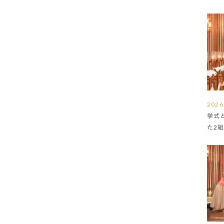
2026
挙式
た2