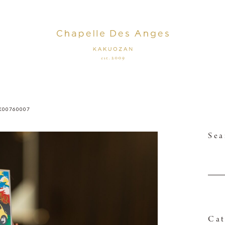
K00760007
Sea
Cat