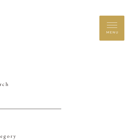
MENU
rch
egory