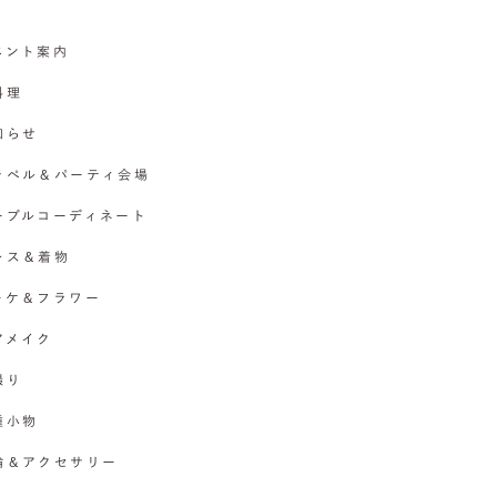
イベント案内
料理
お知らせ
チャペル＆パーティ会場
テーブルコーディネート
ドレス＆着物
ブーケ＆フラワー
ヘアメイク
撮り
各種小物
指輪＆アクセサリー