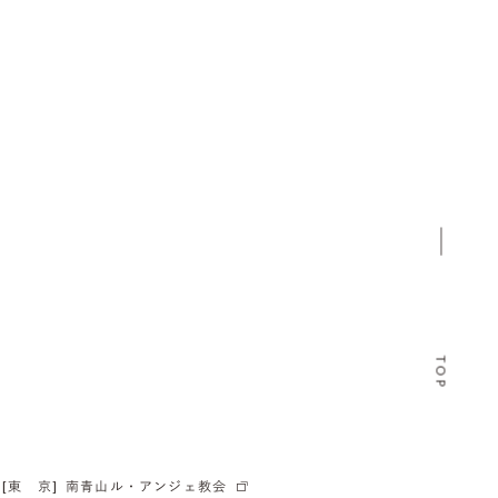
TOP
[東 京]
南青山ル・アンジェ教会