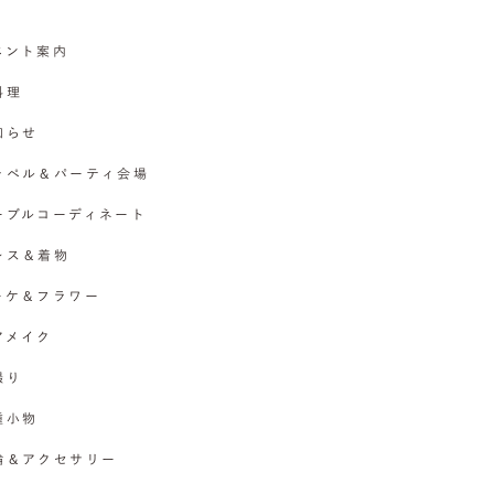
イベント案内
料理
お知らせ
チャペル＆パーティ会場
テーブルコーディネート
ドレス＆着物
ブーケ＆フラワー
ヘアメイク
撮り
各種小物
指輪＆アクセサリー