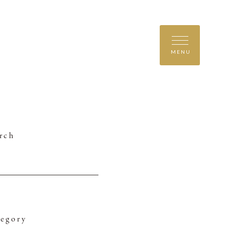
MENU
rch
egory