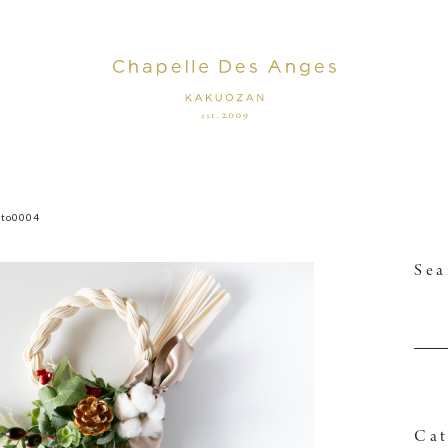
oto0004
Sea
Cat