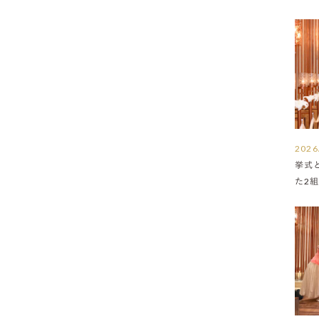
2026
挙式
た2