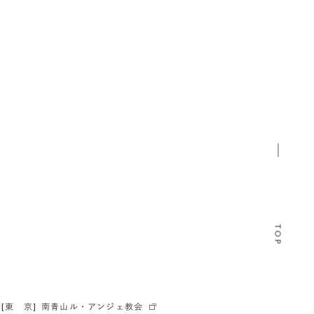
TOP
[東 京]
南青山ル・アンジェ教会