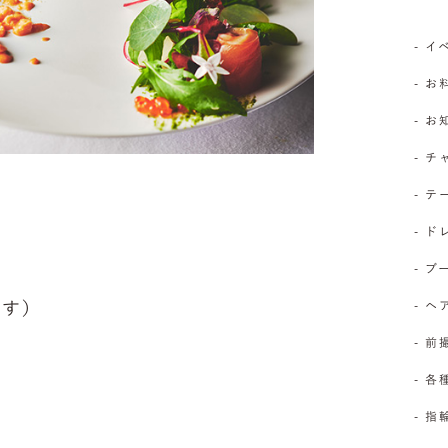
- 
- お
- 
- 
- 
- 
- 
ます）
- 
- 前
- 
- 