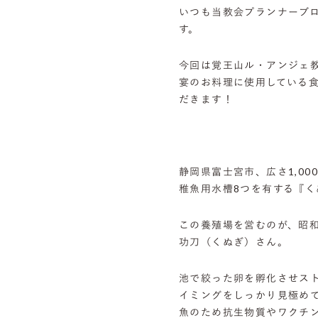
いつも当教会プランナーブ
す。
今回は覚王山ル・アンジェ
宴のお料理に使用している食
だきます！
静岡県富士宮市、広さ1,0
稚魚用水槽8つを有する『く
この養殖場を営むのが、昭和
功刀（くぬぎ）さん。
池で絞った卵を孵化させス
イミングをしっかり見極め
魚のため抗生物質やワクチ