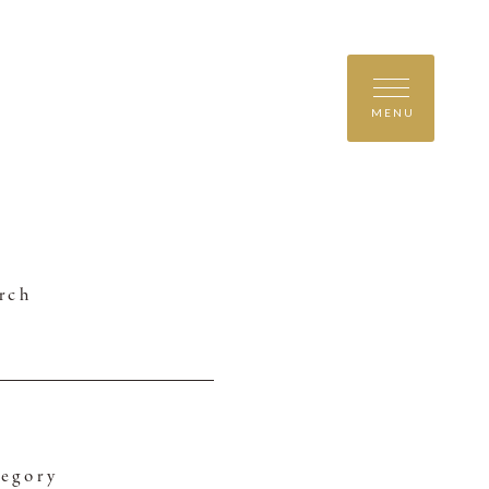
MENU
rch
egory