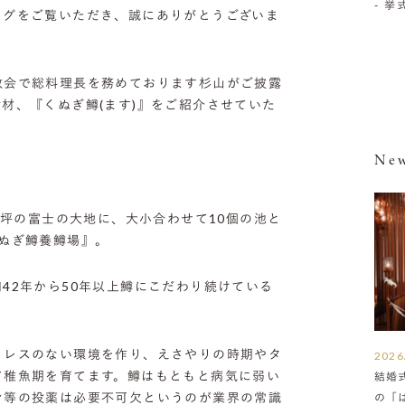
- 
ログをご覧いただき、誠にありがとうございま
教会で総料理長を務めております杉山がご披露
材、『くぬぎ鱒(ます)』をご紹介させていた
New
00坪の富士の大地に、大小合わせて10個の池と
ぬぎ鱒養鱒場』。
42年から50年以上鱒にこだわり続けている
トレスのない環境を作り、えさやりの時期やタ
2026
て稚魚期を育てます。鱒はもともと病気に弱い
結婚
ン等の投薬は必要不可欠というのが業界の常識
の「