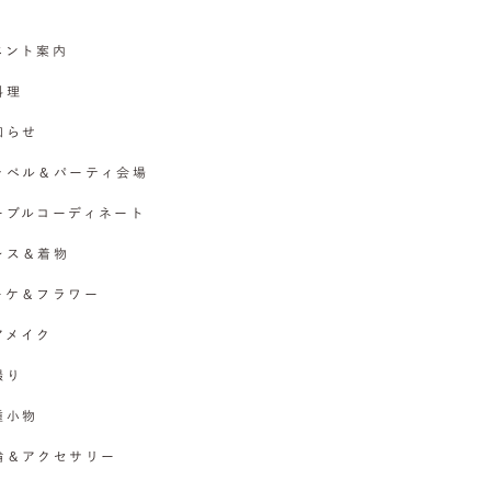
イベント案内
料理
お知らせ
チャペル＆パーティ会場
テーブルコーディネート
ドレス＆着物
ブーケ＆フラワー
ヘアメイク
撮り
各種小物
指輪＆アクセサリー