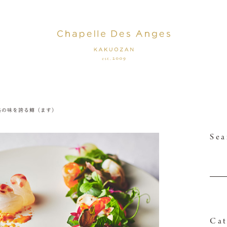
格の味を誇る鱒（ます）
Sea
Cat