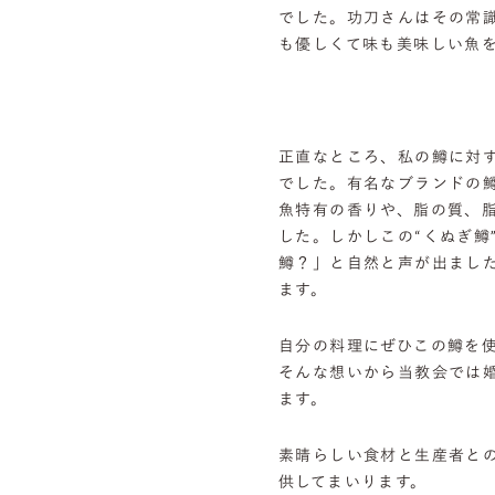
でした。功刀さんはその常
も優しくて味も美味しい魚
正直なところ、私の鱒に対
でした。有名なブランドの
魚特有の香りや、脂の質、
した。しかしこの“くぬぎ鱒
鱒？」と自然と声が出まし
ます。
自分の料理にぜひこの鱒を
そんな想いから当教会では
ます。
素晴らしい食材と生産者と
供してまいります。