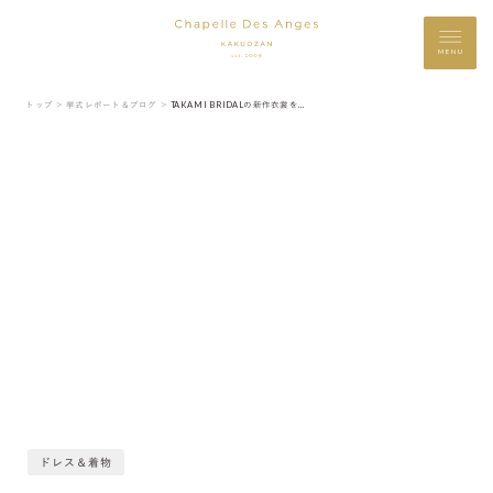
MENU
トップ ＞
挙式レポート＆ブログ ＞
TAKAMI BRIDALの新作衣裳をご紹介♪②
ドレス＆着物