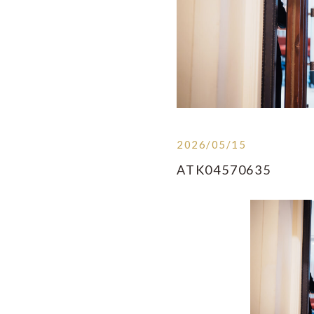
2026/05/15
ATK04570635