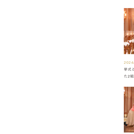
2026
挙式
た2