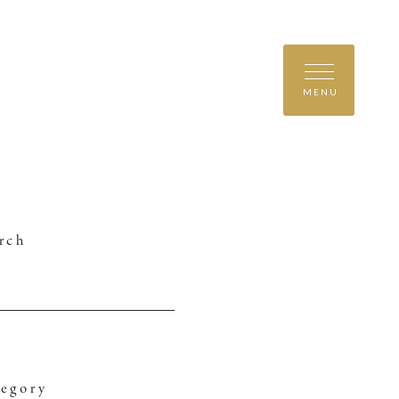
MENU
rch
egory