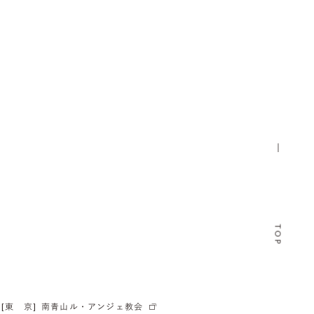
TOP
[東 京]
南青山ル・アンジェ教会