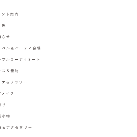
イベント案内
料理
お知らせ
チャペル＆パーティ会場
テーブルコーディネート
ドレス＆着物
ブーケ＆フラワー
ヘアメイク
撮り
各種小物
指輪＆アクセサリー