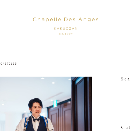
K04570635
Sea
Cat