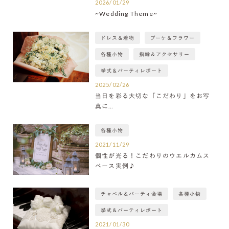
2026/01/29
~Wedding Theme~
ドレス＆着物
ブーケ＆フラワー
各種小物
指輪＆アクセサリー
挙式＆パーティレポート
2025/02/26
当日を彩る大切な「こだわり」をお写
真に…
各種小物
2021/11/29
個性が光る！こだわりのウエルカムス
ペース実例♪
チャペル＆パーティ会場
各種小物
挙式＆パーティレポート
2021/01/30