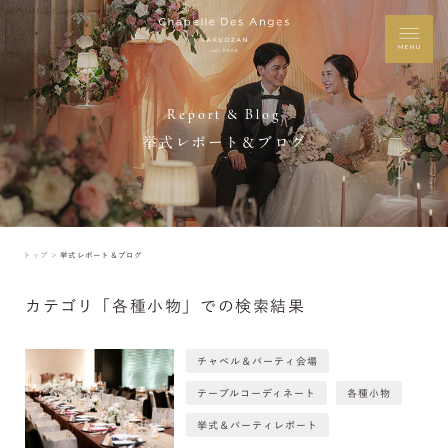
MENU
Report & Blog
挙式レポート＆ブログ
トップ ＞
挙式レポート＆ブログ
カテゴリ「各種小物」での検索結果
チャペル＆パーティ会場
テーブルコーディネート
各種小物
挙式＆パーティレポート