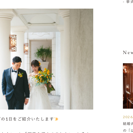
- 
New
2026
グの1日をご紹介いたします
結婚
の「