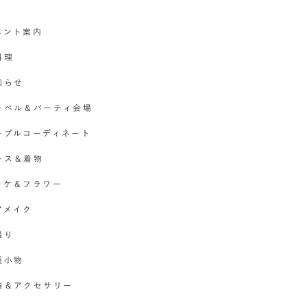
イベント案内
料理
お知らせ
チャペル＆パーティ会場
テーブルコーディネート
ドレス＆着物
ブーケ＆フラワー
ヘアメイク
撮り
各種小物
指輪＆アクセサリー