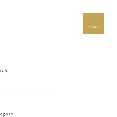
MENU
rch
egory