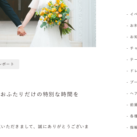
- 
- お
- 
- 
- 
レポート
- 
- 
でおふたりだけの特別な時間を
- 
- 前
- 
覧いただきまして、誠にありがとうございま
- 