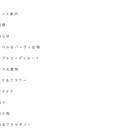
イベント案内
料理
お知らせ
チャペル＆パーティ会場
テーブルコーディネート
ドレス＆着物
ブーケ＆フラワー
ヘアメイク
撮り
各種小物
指輪＆アクセサリー