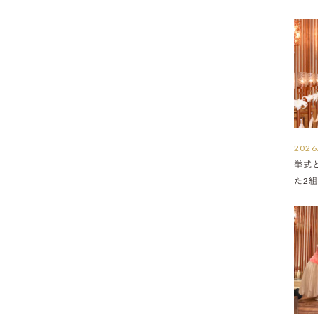
2026
挙式
た2