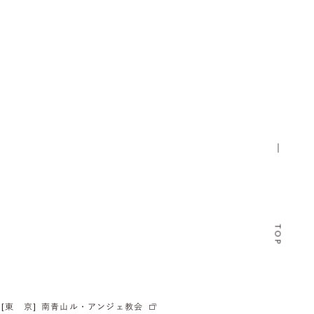
TOP
[東 京]
南青山ル・アンジェ教会