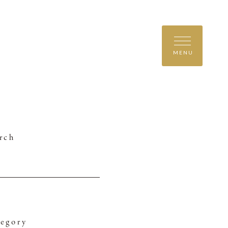
MENU
rch
egory