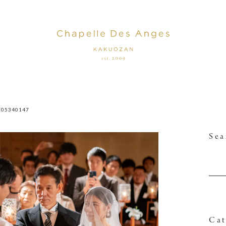
K05340147
Sea
Cat