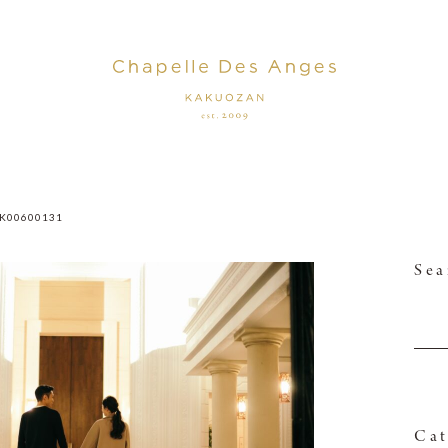
K00600131
Sea
Cat