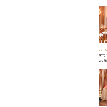
2026
挙式
た2