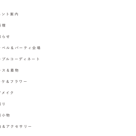
イベント案内
料理
お知らせ
チャペル＆パーティ会場
テーブルコーディネート
ドレス＆着物
ブーケ＆フラワー
ヘアメイク
撮り
各種小物
指輪＆アクセサリー