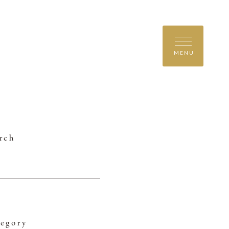
MENU
rch
egory