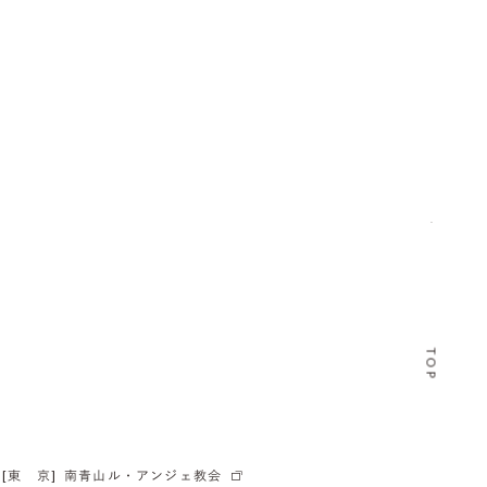
TOP
[東 京]
南青山ル・アンジェ教会