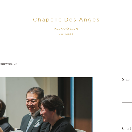
K00220870
Sea
Cat