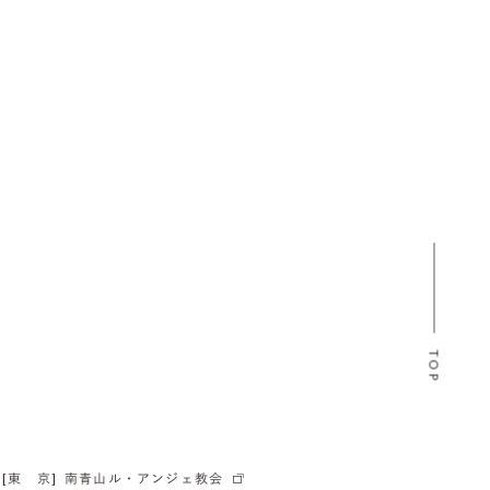
TOP
[東 京]
南青山ル・アンジェ教会