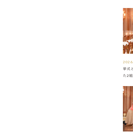
2026
挙式
た2