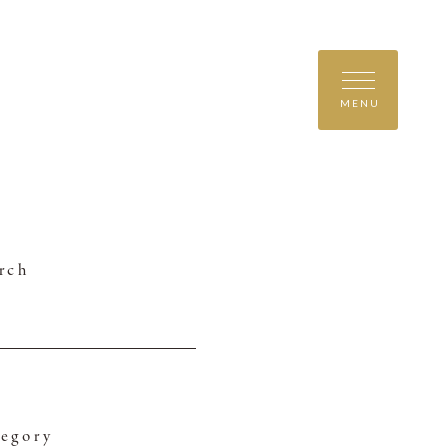
MENU
rch
egory