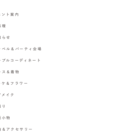
イベント案内
料理
お知らせ
チャペル＆パーティ会場
テーブルコーディネート
ドレス＆着物
ブーケ＆フラワー
ヘアメイク
撮り
各種小物
指輪＆アクセサリー