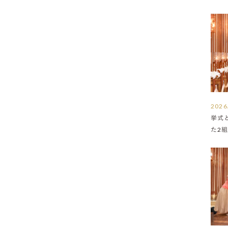
2026
挙式
た2