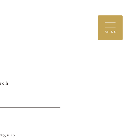
MENU
rch
egory