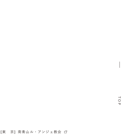
TOP
[東 京]
南青山ル・アンジェ教会