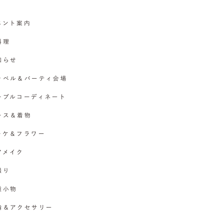
イベント案内
料理
お知らせ
チャペル＆パーティ会場
テーブルコーディネート
ドレス＆着物
ブーケ＆フラワー
ヘアメイク
撮り
各種小物
指輪＆アクセサリー