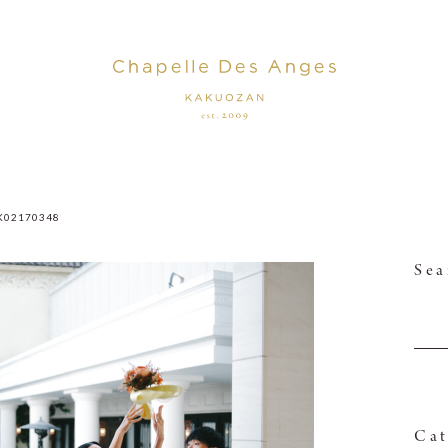
K02170348
Sea
Cat