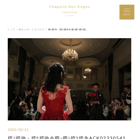
MENU
トップ ＞
挙式レポート＆ブログ ＞
繧ｿ繧吶・繧ｹ繧吶Φ繝ｭ繝ｼ繧ｹ繧兔ACK02330541
2021/01/22
繧ｿ繧吶・繧ｹ繧吶Φ繝ｭ繝ｼ繧ｹ繧兔ACK02330541