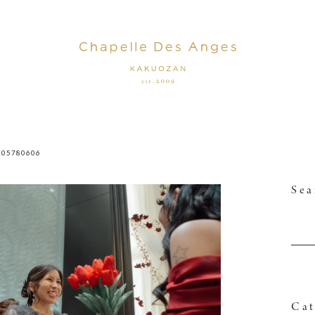
K05780606
Sea
Cat