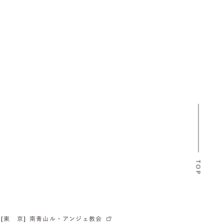
TOP
[東 京]
南青山ル・アンジェ教会