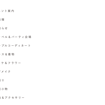
イベント案内
料理
お知らせ
チャペル＆パーティ会場
テーブルコーディネート
ドレス＆着物
ブーケ＆フラワー
ヘアメイク
撮り
各種小物
指輪＆アクセサリー