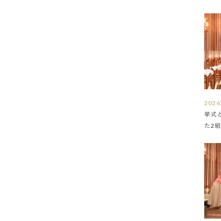
2026
挙式
た2