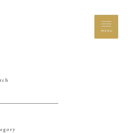
MENU
rch
egory