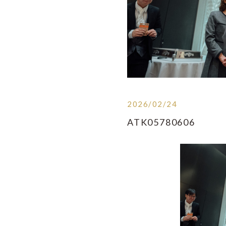
2026/02/24
ATK05780606