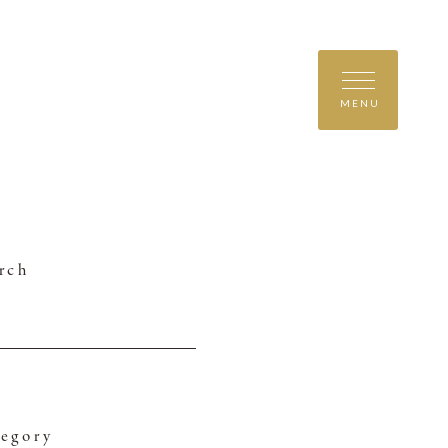
MENU
rch
egory