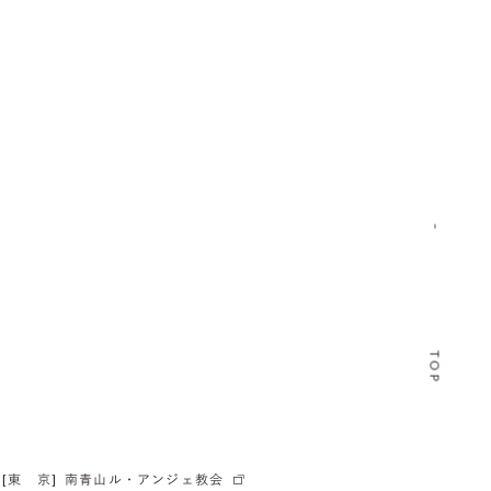
TOP
[東 京]
南青山ル・アンジェ教会