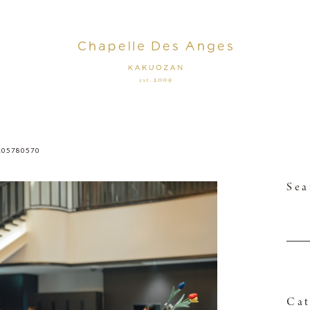
K05780570
Sea
Cat