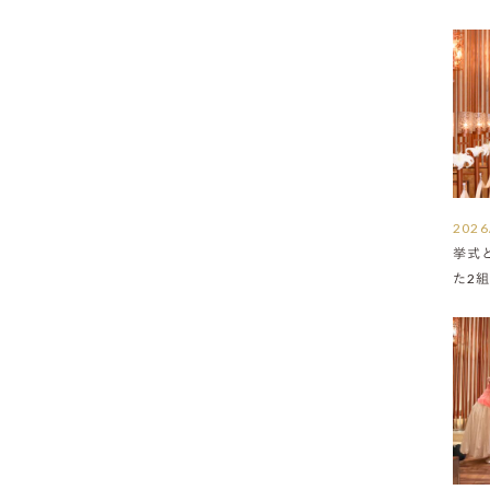
2026
挙式
た2