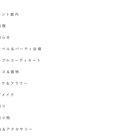
イベント案内
料理
お知らせ
チャペル＆パーティ会場
テーブルコーディネート
ドレス＆着物
ブーケ＆フラワー
ヘアメイク
撮り
各種小物
指輪＆アクセサリー