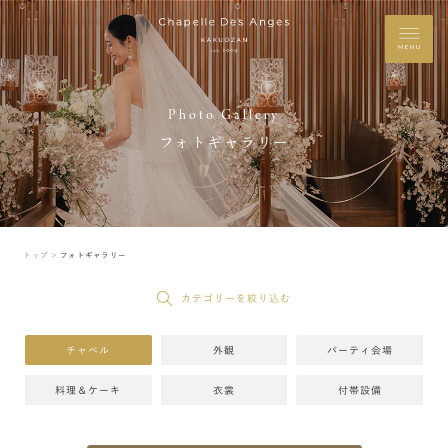
MENU
Photo Gallery
フォトギャラリー
トップ ＞
フォトギャラリー
カテゴリーを絞り込む
チャペル
外観
パーティ会場
料理＆ケーキ
衣裳
付帯設備