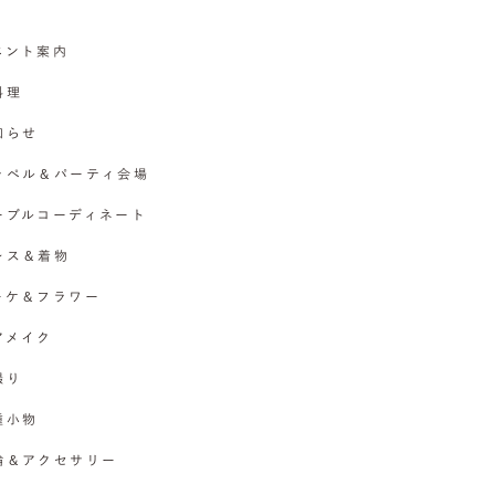
イベント案内
料理
お知らせ
チャペル＆パーティ会場
テーブルコーディネート
ドレス＆着物
ブーケ＆フラワー
ヘアメイク
撮り
各種小物
指輪＆アクセサリー