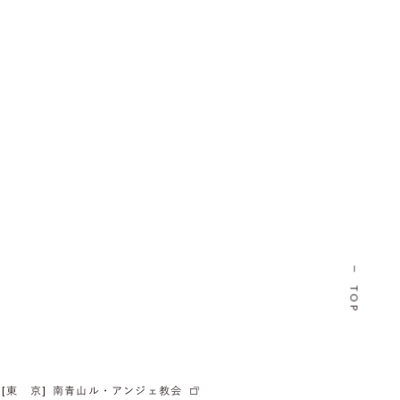
TOP
[東 京]
南青山ル・アンジェ教会