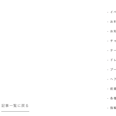
- 
- お
- 
- 
- 
- 
- 
- 
- 前
- 
記事一覧に戻る
- 