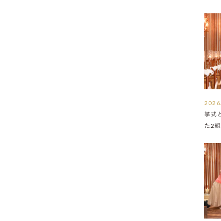
2026
挙式
た2