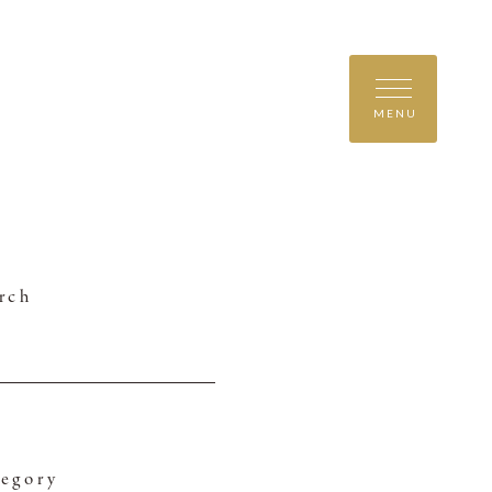
MENU
rch
egory