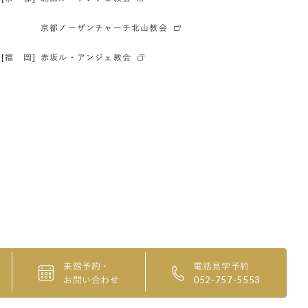
京都ノーザンチャーチ北山教会
[福 岡]
赤坂ル・アンジェ教会
来館予約・
電話見学予約
お問い合わせ
052-757-5553