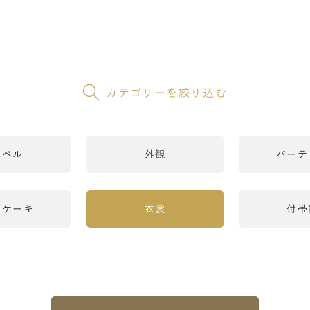
カテゴリーを絞り込む
ャペル
外観
パーテ
＆ケーキ
衣裳
付帯