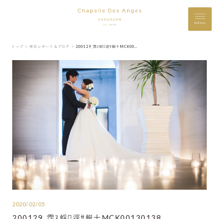
MENU
トップ ＞
挙式レポート＆ブログ ＞
200129_霑ｽ蜉逕ｻ蜒十MCK00130138
2020/02/05
200129_霑ｽ蜉逕ｻ蜒十MCK00130138