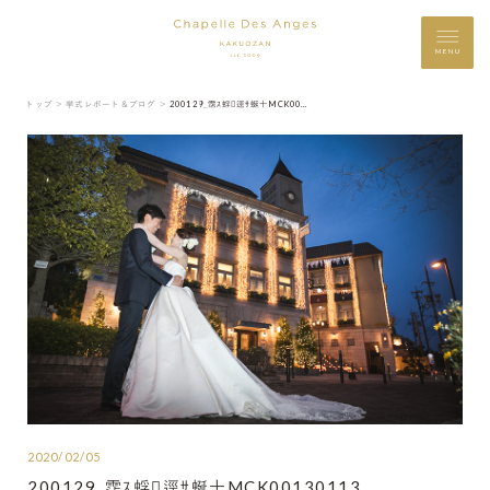
MENU
トップ ＞
挙式レポート＆ブログ ＞
200129_霑ｽ蜉逕ｻ蜒十MCK00130113
2020/02/05
200129_霑ｽ蜉逕ｻ蜒十MCK00130113