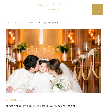
MENU
トップ ＞
挙式レポート＆ブログ ＞
200129_霑ｽ蜉逕ｻ蜒十ACK03200122
2020/02/05
200129_霑ｽ蜉逕ｻ蜒十ACK03200122