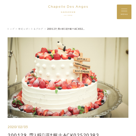
MENU
トップ ＞
挙式レポート＆ブログ ＞
200129_霑ｽ蜉逕ｻ蜒十ACK02520383
2020/02/05
200129_霑ｽ蜉逕ｻ蜒十ACK02520383