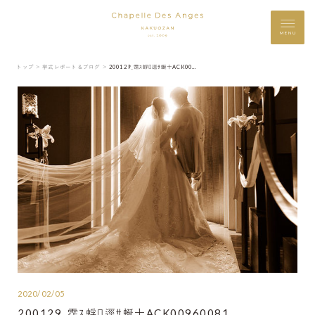
MENU
トップ ＞
挙式レポート＆ブログ ＞
200129_霑ｽ蜉逕ｻ蜒十ACK00960081
2020/02/05
200129_霑ｽ蜉逕ｻ蜒十ACK00960081