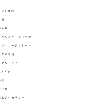
イベント案内
料理
お知らせ
チャペル＆パーティ会場
テーブルコーディネート
ドレス＆着物
ブーケ＆フラワー
ヘアメイク
撮り
各種小物
指輪＆アクセサリー