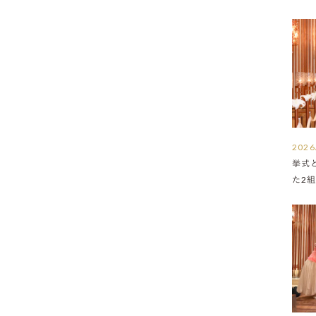
2026
挙式
た2