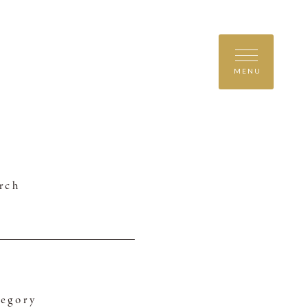
MENU
rch
egory