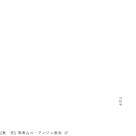
TOP
[東 京]
南青山ル・アンジェ教会