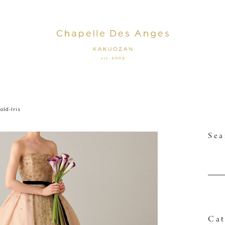
old-Iris
Sea
Cat