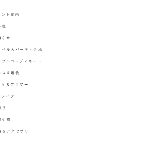
イベント案内
料理
お知らせ
チャペル＆パーティ会場
テーブルコーディネート
ドレス＆着物
ブーケ＆フラワー
ヘアメイク
撮り
各種小物
指輪＆アクセサリー