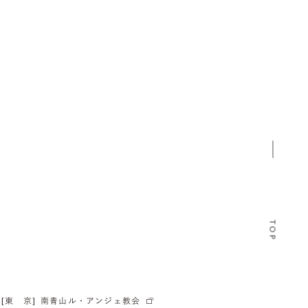
TOP
[東 京]
南青山ル・アンジェ教会