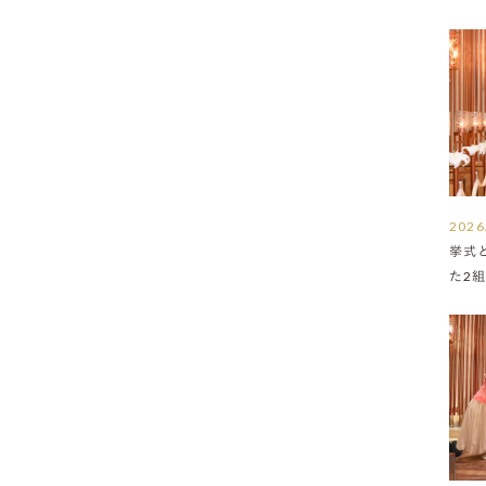
2026
挙式
た2