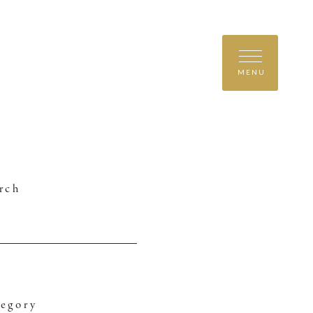
MENU
rch
egory